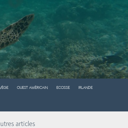
vège
Ouest Américain
Ecosse
Irlande
utres articles