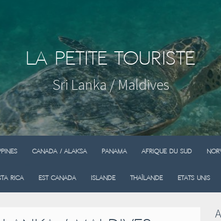
La Petite Touriste
Sri Lanka / Maldives
ppines
Canada / Alaksa
Panama
Afrique du sud
Nor
ta Rica
Est Canada
Islande
Thaïlande
Etats Unis
A