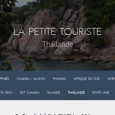
La Petite Touriste
Thaïlande
ppines
Canada / Alaksa
Panama
Afrique du sud
Nor
ta Rica
Est Canada
Islande
Thaïlande
Etats Unis