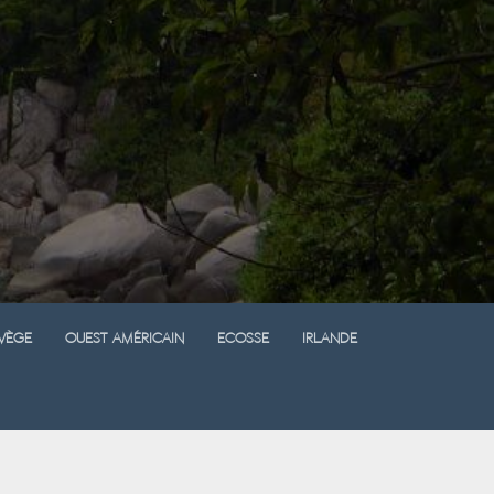
vège
Ouest Américain
Ecosse
Irlande