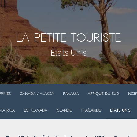
La Petite Touriste
Etats Unis
ppines
Canada / Alaksa
Panama
Afrique du sud
Nor
ta Rica
Est Canada
Islande
Thaïlande
Etats Unis