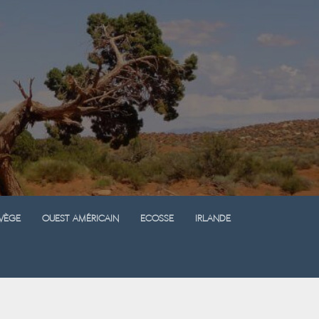
vège
Ouest Américain
Ecosse
Irlande