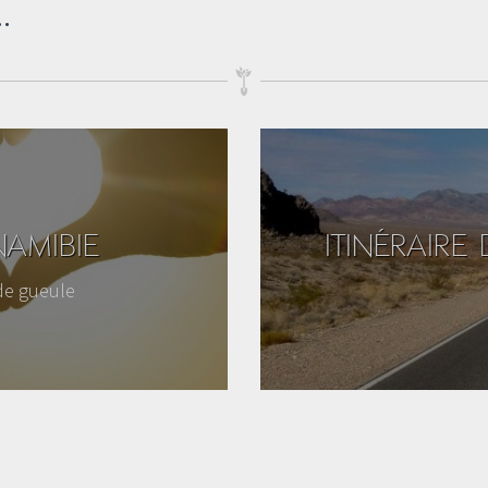
.
AMIBIE
ITINÉRAIRE
de gueule