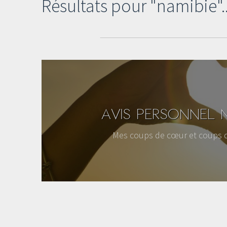
Résultats pour "namibie"..
AVIS PERSONNEL N
Mes coups de cœur et coups 