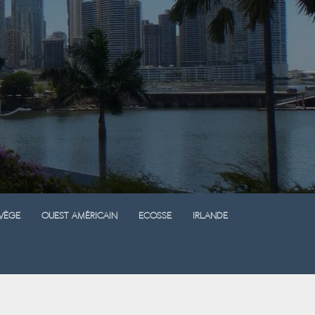
vège
Ouest Américain
Ecosse
Irlande