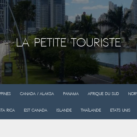
La Petite Touriste
ppines
Canada / Alaksa
Panama
Afrique du sud
Nor
ta Rica
Est Canada
Islande
Thaïlande
Etats Unis